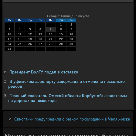
Сегодня: Пятница, 7 Августа
Пн
Вт
Ср
Чт
Пт
Сб
Вс
1
2
3
4
5
6
7
8
9
10
11
12
13
14
15
16
17
18
19
20
21
22
23
24
25
26
27
28
29
30
31
Президент ВолГУ подал в отставку
В уфимском аэропорту задержаны и отменены несколько
рейсов
Главный спасатель Омской области Корбут объезжает ямы
на дорогах на вездеходе
Синоптики предупредили о резком похолодании в Челябинске
Многие жители столицы остались без воды