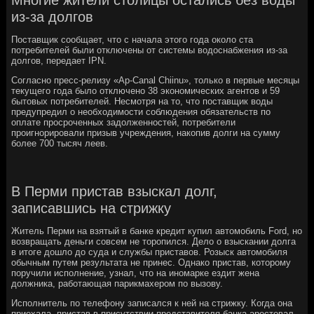
из-за долгов
Поставщик сообщает, что с начала этого года около ста
потребителей были отключены от системы водоснабжения из-за
долгов, передает IPN.
Согласно пресс-релизу «Ap-Canal Chiinu», только в первые месяцы
текущего года было отключено 38 экономических агентов и 59
бытовых потребителей. Несмотря на то, что поставщик воды
предупредил о необходимости соблюдения обязательств по
оплате просроченных задолженностей, потребители
проигнорировали призыв учреждения, накопив долги на сумму
более 700 тысяч леев.
В Перми пристав взыскал долг,
записавшись на стрижку
Житель Перми на взятый в банке кредит купил автомобиль Ford, но
возвращать деньги совсем не торопился. Дело о взыскании долга
в итоге дошло до суда и службы приставов. Розыск автомобиля
обычным путем результата не принес. Однако пристав, которому
поручили исполнение, узнал, что на иномарке ездит жена
должника, работающая парикмахером по вызову.
Исполнитель по телефону записался к ней на стрижку. Когда она
приехала, пристав в присутствии представителя банка арестовал