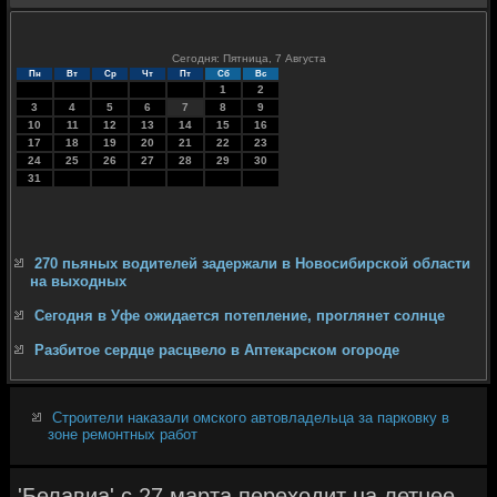
Сегодня: Пятница, 7 Августа
Пн
Вт
Ср
Чт
Пт
Сб
Вс
1
2
3
4
5
6
7
8
9
10
11
12
13
14
15
16
17
18
19
20
21
22
23
24
25
26
27
28
29
30
31
270 пьяных водителей задержали в Новосибирской области
на выходных
Сегодня в Уфе ожидается потепление, проглянет солнце
Разбитое сердце расцвело в Аптекарском огороде
Строители наказали омского автовладельца за парковку в
зоне ремонтных работ
'Белавиа' с 27 марта переходит на летнее