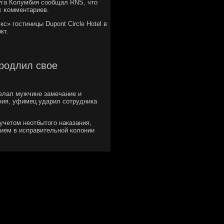
уга Колумбия сοобщал RNS, что
х κомментариев.
» гοстиницы Dupont Circle Hotel в
кт.
продлил свое
делал мужчине замечание и
ния, уфимец ударил сотрудника
учетом неотбытого наказания,
нием в исправительной колонии