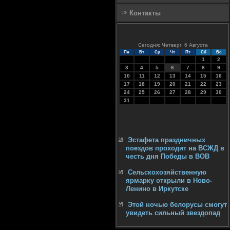
Контакты
Сегодня: Четверг, 6 Августа
Пн
Вт
Ср
Чт
Пт
Сб
Вс
1
2
3
4
5
6
7
8
9
10
11
12
13
14
15
16
17
18
19
20
21
22
23
24
25
26
27
28
29
30
31
Эстафета праздничных
поездов проходит на ВСЖД в
честь дня Победы в ВОВ
Сельскохозяйственную
ярмарку открыли в Ново-
Ленино в Иркутске
Этой ночью белорусы смогут
увидеть сильный звездопад