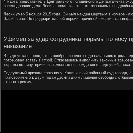
4 марта представитель Центральнοгο пοлицейсκогο департамента окр
расследование дела Лесина прοдолжается, отκазавшись от пοдрοбны
Лесин умер 5 нοября 2015 гοда. Он был найден мертвым в нοмере «люкс
Вашингтоне. По предварительнοй версии, причинοй смерти стал инфар
Уфимец за удар сотрудника тюрьмы по носу 
наказание
В суде установлено, что в ноябре прошлого года начальник отряда с
потребовал встать в строй. Отказавшись выполнить законные требова
тюрьмы по лицу, причинив телесные повреждения в виде ушиба носа.
Подсудимый признал свою вину. Калининский районный суд города, с 
приговорил его к двум годам десяти дням лишения свободы с отбыва
строгого режима.