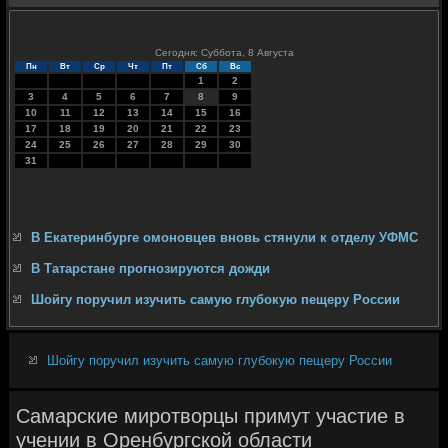
Сегодня: Суббота, 8 Августа
Пн
Вт
Ср
Чт
Пт
Сб
Вс
1
2
3
4
5
6
7
8
9
10
11
12
13
14
15
16
17
18
19
20
21
22
23
24
25
26
27
28
29
30
31
В Екатеринбурге омоновцев вновь стянули к отделу УФМС
В Татарстане прогнозируются дожди
Шойгу поручил изучить самую глубокую пещеру России
Шойгу поручил изучить самую глубокую пещеру России
Самарские миротворцы примут участие в
учении в Оренбургской области