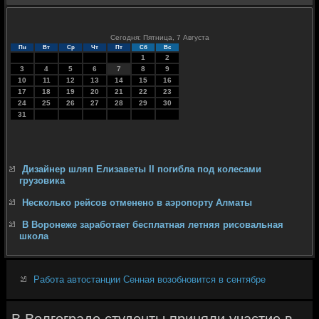
Сегодня: Пятница, 7 Августа
Пн
Вт
Ср
Чт
Пт
Сб
Вс
1
2
3
4
5
6
7
8
9
10
11
12
13
14
15
16
17
18
19
20
21
22
23
24
25
26
27
28
29
30
31
Дизайнер шляп Елизаветы II погибла под колесами
грузовика
Несколько рейсов отменено в аэропорту Алматы
В Воронеже заработает бесплатная летняя рисовальная
школа
Работа автостанции Сенная возобновится в сентябре
В Волгограде студенты приняли участие в