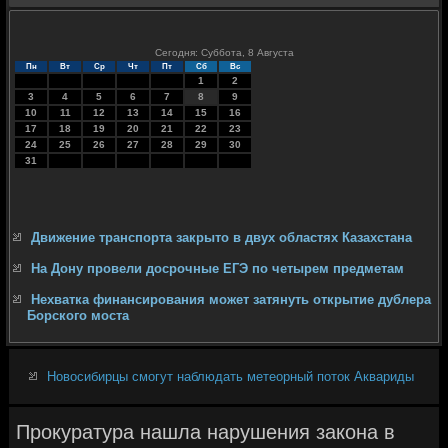
Сегодня: Суббота, 8 Августа
Пн
Вт
Ср
Чт
Пт
Сб
Вс
1
2
3
4
5
6
7
8
9
10
11
12
13
14
15
16
17
18
19
20
21
22
23
24
25
26
27
28
29
30
31
Движение транспорта закрыто в двух областях Казахстана
На Дону провели досрочные ЕГЭ по четырем предметам
Нехватка финансирования может затянуть открытие дублера
Борского моста
Новосибирцы смогут наблюдать метеорный поток Аквариды
Прокуратура нашла нарушения закона в