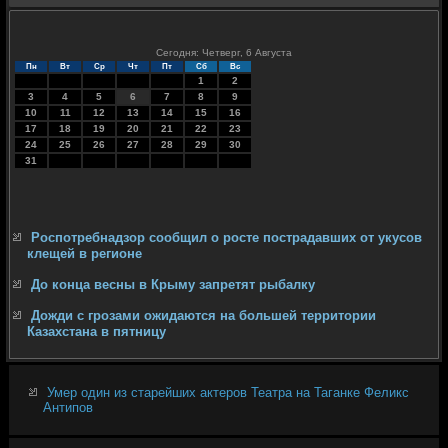
Сегодня: Четверг, 6 Августа
Пн
Вт
Ср
Чт
Пт
Сб
Вс
1
2
3
4
5
6
7
8
9
10
11
12
13
14
15
16
17
18
19
20
21
22
23
24
25
26
27
28
29
30
31
Роспотребнадзор сообщил о росте пострадавших от укусов
клещей в регионе
До конца весны в Крыму запретят рыбалку
Дожди с грозами ожидаются на большей территории
Казахстана в пятницу
Умер один из старейших актеров Театра на Таганке Феликс
Антипов