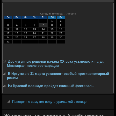
Сегодня: Пятница, 7 Августа
Пн
Вт
Ср
Чт
Пт
Сб
Вс
1
2
3
4
5
6
7
8
9
10
11
12
13
14
15
16
17
18
19
20
21
22
23
24
25
26
27
28
29
30
31
Две чугунные решетки начала XX века установили на ул.
Мясницкая после реставрации
В Иркутске с 31 марта установят особый противопожарный
режим
На Красной площади пройдет книжный фестиваль
Паводок не замутил воду в уральской столице
Жуткие ямы на дорогах в Актобе украсят