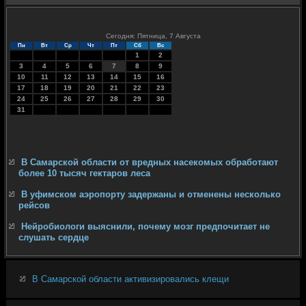
Сегодня: Пятница, 7 Августа
Пн
Вт
Ср
Чт
Пт
Сб
Вс
1
2
3
4
5
6
7
8
9
10
11
12
13
14
15
16
17
18
19
20
21
22
23
24
25
26
27
28
29
30
31
В Самарской области от вредных насекомых обработают
более 10 тысяч гектаров леса
В уфимском аэропорту задержаны и отменены несколько
рейсов
Нейробиологи выяснили, почему мозг предпочитает не
слушать сердце
В Самарской области активизировались клещи