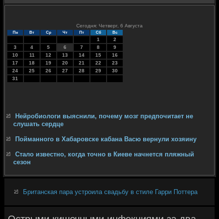
Сегодня: Четверг, 6 Августа
Пн
Вт
Ср
Чт
Пт
Сб
Вс
1
2
3
4
5
6
7
8
9
10
11
12
13
14
15
16
17
18
19
20
21
22
23
24
25
26
27
28
29
30
31
Нейробиологи выяснили, почему мозг предпочитает не
слушать сердце
Пойманного в Хабаровске кабана Васю вернули хозяину
Стало известно, когда точно в Киеве начнется пляжный
сезон
Британская пара устроила свадьбу в стиле Гарри Поттера
Острыми кишечными инфекциями за два