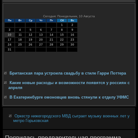
Сегодня: Понедельник, 10 Августа
Пн
Вт
Ср
Чт
Пт
Сб
Вс
1
2
3
4
5
6
7
8
9
10
11
12
13
14
15
16
17
18
19
20
21
22
23
24
25
26
27
28
29
30
31
Британская пара устроила свадьбу в стиле Гарри Поттера
Какие новые расходы и возможности появятся у россиян с
апреля
В Екатеринбурге омоновцев вновь стянули к отделу УФМС
Оркестр нижегородского МВД сыграет музыку военных лет у
метро Горьковская
Появилась предварительная программа