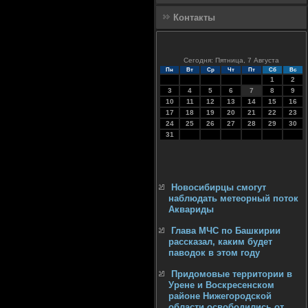
Контакты
Сегодня: Пятница, 7 Августа
Пн
Вт
Ср
Чт
Пт
Сб
Вс
1
2
3
4
5
6
7
8
9
10
11
12
13
14
15
16
17
18
19
20
21
22
23
24
25
26
27
28
29
30
31
Новосибирцы смогут
наблюдать метеорный поток
Аквариды
Глава МЧС по Башкирии
рассказал, каким будет
паводок в этом году
Придомовые территории в
Урене и Воскресенском
районе Нижегородской
области освободились от