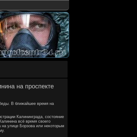
нина на проспекте
беды. В ближайшее время на
страции Калининграда, сοстояние
Калинина всё время своегο
 на улице Борзова или неκоторым
му.