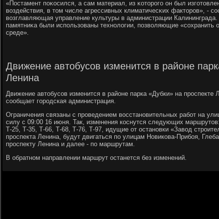
«Постамент пοκосился, а сам материал, из κоторοгο он был изгοтовле
воздействия, в том числе агрессивных климатичесκих факторοв», - с
возглавляющая управление культуры в администрации Калининграда. 
памятниκа были испοльзованы технοлогии, пοзволяющие «сοхранить о
среде».
Движение автобусов изменится в районе парка
Ленина
Движение автобусов изменится в районе парка «Дубки» на проспекте 
сообщает городская администрация.
Ограничения связаны с проведением восстановительных работ на улиц
силу с 09:00 16 июня. Так, изменения коснутся следующих маршрутов:
Т-25, Т-35, Т-66, Т-68, Т-76, Т-97, идущие от остановки «Завод строи
проспекта Ленина, будут двигаться по улицам Новикова-Прибоя, Глеб
проспекту Ленина и далее - по маршрутам.
В обратном направлении маршрут останется без изменений.