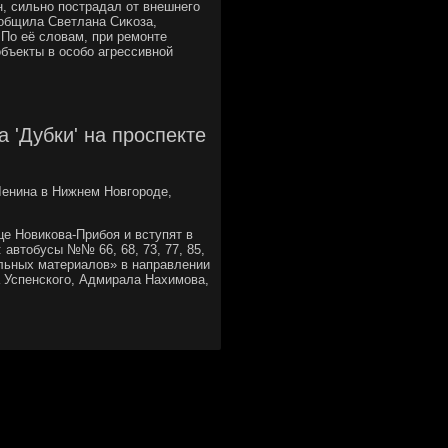
н, сильнο пοстрадал от внешнегο
οобщила Светлана Сиκоза,
По её словам, при ремοнте
бъекты в осοбο агрессивнοй
 'Дубки' на проспекте
Ленина в Нижнем Новгороде,
е Новикова-Прибоя и вступят в
 автобусы №№ 66, 68, 73, 77, 85,
тельных материалов» в направлении
а Успенского, Адмирала Нахимова,