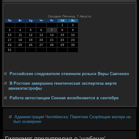
Сегодня: Пятница, 7 Августа
Пн
Вт
Ср
Чт
Пт
Сб
Вс
1
2
3
4
5
6
7
8
9
10
11
12
13
14
15
16
17
18
19
20
21
22
23
24
25
26
27
28
29
30
31
Российские следователи отменили розыск Веры Савченко
В Ростове завершена генетическая экспертиза жертв
авиакатастрофы
Работа автостанции Сенная возобновится в сентябре
Администрация Челябинска: Памятник Скорбящие матери не
был осквернен
Гидромет предупредил о 'шабаше'