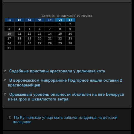
Сегодня: Понедельник, 10 Августа
Пн
Вт
Ср
Чт
Пт
Сб
Вс
1
2
3
4
5
6
7
8
9
10
11
12
13
14
15
16
17
18
19
20
21
22
23
24
25
26
27
28
29
30
31
Судебные приставы арестовали у должника кота
В воронежском микрорайоне Подгорное нашли останки 2
красноармейцев
Оранжевый уровень опасности объявлен на юге Беларуси
из-за гроз и шквалистого ветра
На Купчинской улице мать забыла младенца на детской
площадке