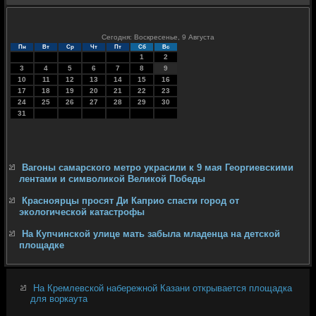
Сегодня: Воскресенье, 9 Августа
Пн
Вт
Ср
Чт
Пт
Сб
Вс
1
2
3
4
5
6
7
8
9
10
11
12
13
14
15
16
17
18
19
20
21
22
23
24
25
26
27
28
29
30
31
Вагоны самарского метро украсили к 9 мая Георгиевскими
лентами и символикой Великой Победы
Красноярцы просят Ди Каприо спасти город от
экологической катастрофы
На Купчинской улице мать забыла младенца на детской
площадке
На Кремлевской набережной Казани открывается площадка
для воркаута