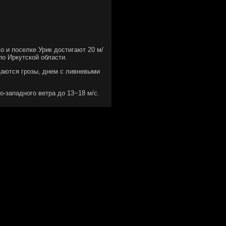
о и поселке Урик достигают 20 м/
по Иркутской области.
даются грозы, днем с ливневыми
о-западного ветра до 13−18 м/с.