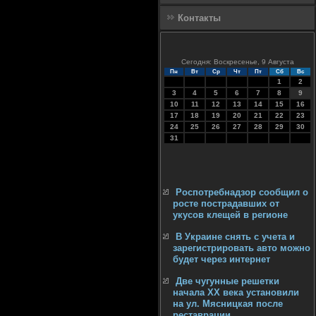
Контакты
Сегодня: Воскресенье, 9 Августа
Пн
Вт
Ср
Чт
Пт
Сб
Вс
1
2
3
4
5
6
7
8
9
10
11
12
13
14
15
16
17
18
19
20
21
22
23
24
25
26
27
28
29
30
31
Роспотребнадзор сообщил о
росте пострадавших от
укусов клещей в регионе
В Украине снять с учета и
зарегистрировать авто можно
будет через интернет
Две чугунные решетки
начала XX века установили
на ул. Мясницкая после
реставрации