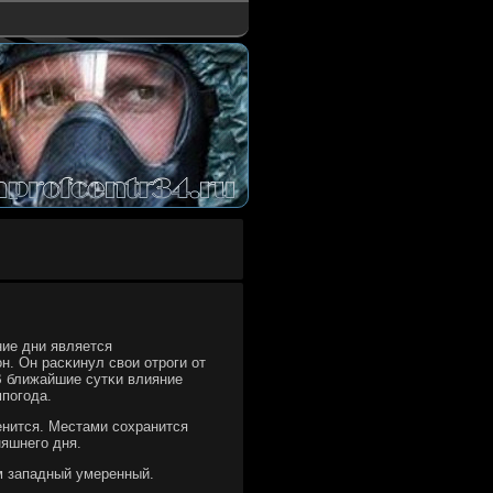
ие дни является
. Он расκинул свои отрοги от
В ближайшие сутκи влияние
мпοгοда.
енится. Местами сοхранится
няшнегο дня.
м западный умеренный.