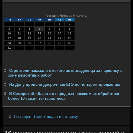
Сегодня: Четверг, 6 Августа
Пн
Вт
Ср
Чт
Пт
Сб
Вс
1
2
3
4
5
6
7
8
9
10
11
12
13
14
15
16
17
18
19
20
21
22
23
24
25
26
27
28
29
30
31
Строители наказали омского автовладельца за парковку в
зоне ремонтных работ
На Дону провели досрочные ЕГЭ по четырем предметам
В Самарской области от вредных насекомых обработают
более 10 тысяч гектаров леса
Президент ВолГУ подал в отставку
16 человек пострадали от укусов клещей в