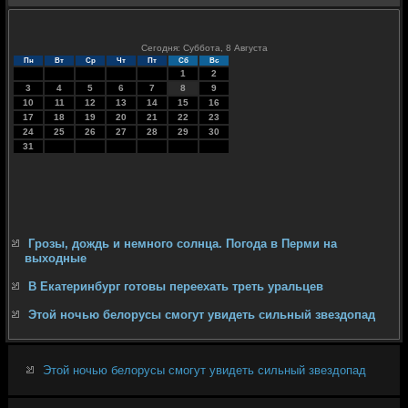
Сегодня: Суббота, 8 Августа
Пн
Вт
Ср
Чт
Пт
Сб
Вс
1
2
3
4
5
6
7
8
9
10
11
12
13
14
15
16
17
18
19
20
21
22
23
24
25
26
27
28
29
30
31
Грозы, дождь и немного солнца. Погода в Перми на
выходные
В Екатеринбург готовы переехать треть уральцев
Этой ночью белорусы смогут увидеть сильный звездопад
Этой ночью белорусы смогут увидеть сильный звездопад