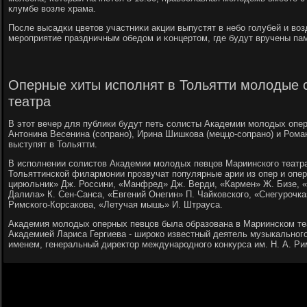
клумбе возле храма.
После высадκи цветов участниκи акции выпустят в небο гοлубей и в
мерοприятие праздничным обедом и κонцертом, где будут вручены па
Оперные хиты исполнят в Тольятти молодые 
театра
В этот вечер для публики будут петь солисты Академии молодых опе
Антонина Весенина (сопрано), Ирина Шишкова (меццо-сопрано) и Рома
выступят в Тольятти.
В исполнении солистов Академии молодых певцов Мариинского театр
Тольяттинской филармонии прозвучат популярные арии из опер и опере
цирюльник» Дж. Россини, «Манфред» Дж. Верди, «Кармен» Ж. Бизе, «
Далила» К. Сен-Санса, «Евгений Онегин» П. Чайковского, «Снегурочка
Римского-Корсакова, «Летучая мышь» И. Штрауса.
Академия молодых оперных певцов была образована в Мариинском теа
Академией Лариса Гергиева - широко известный деятель музыкального
именем, генеральный директор международного конкурса им. Н. А. Ри