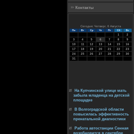
Контакты
Сегодня: Четверг, 6 Августа
Пн
Вт
Ср
Чт
Пт
Сб
Вс
1
2
3
4
5
6
7
8
9
10
11
12
13
14
15
16
17
18
19
20
21
22
23
24
25
26
27
28
29
30
31
На Купчинской улице мать
забыла младенца на детской
площадке
В Волгоградской области
повысилась эффективность
пренатальной диагностики
Работа автостанции Сенная
возобновится в сентябре