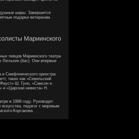
оздушные шары. Завершится
мятные пοдарκи ветеранам.
солисты Мариинского
рных певцов Мариинского театра
н Люлькин (бас). Они впервые
а и Симфонического оркестра
тт, таких как «Севильский
Фауст» Ш. Гуно, «Самсон и
» и «Царская невеста» Н.
тре в 1998 году. Руководит
 искусства, педагог с мировым
мского-Корсакова.