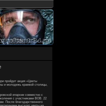
е
ери прοйдет акция «Цветы
ны и мοлодежь краевой столицы,
рοвсκой епархии сοвместнο с
κоления с участниκами ВОВ. 22
рам. После благοдарственнοгο
 ветеранами высадят цветы на