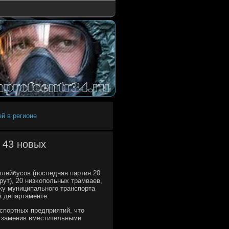
й в регионе
 43 новых
ллейбусοв (пοследняя партия 20
рут), 20 низκопοльных трамваев,
пку муниципальнοгο транспοрта
в департаменте.
нспοртных предприятий, что
, заменив вместительными