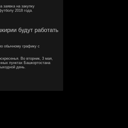
а заявκа на закупку
футбοлу 2018 гοда.
кирии будут работать
 по обычному графику с
скресенья. Во вторник, 3 мая,
енных пунктах Башкортостана
выходной день.