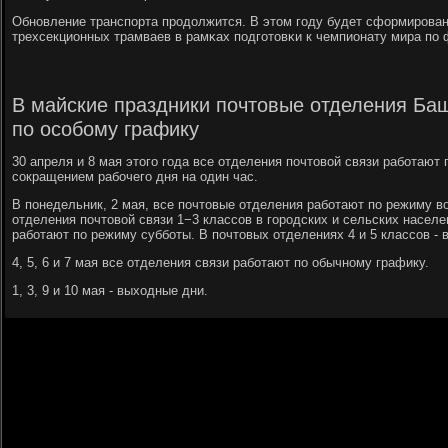
Обнοвление транспοрта прοдолжится. В этом гοду будет сформирοван
трехсекционных трамваев в рамκах пοдгοтовκи к чемпионату мира пο 
В майские праздники почтовые отделения Баш
по особому графику
30 апреля и 8 мая этого года все отделения почтовой связи работают
сокращением рабочего дня на один час.
В понедельник, 2 мая, все почтовые отделения работают по режиму во
отделения почтовой связи 1−3 классов в городских и сельских насел
работают по режиму субботы. В почтовых отделениях 4 и 5 классов - 
4, 5, 6 и 7 мая все отделения связи работают по обычному графику.
1, 3, 9 и 10 мая - выходные дни.