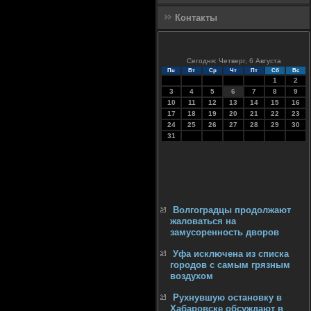
Контакты
Сегодня: Четверг, 6 Августа
Пн
Вт
Ср
Чт
Пт
Сб
Вс
1
2
3
4
5
6
7
8
9
10
11
12
13
14
15
16
17
18
19
20
21
22
23
24
25
26
27
28
29
30
31
Волгоградцы продолжают
жаловаться на
замусоренность дворов
Уфа исключена из списка
городов с самым грязным
воздухом
Рухнувшую остановку в
Хабаровске обсуждают в