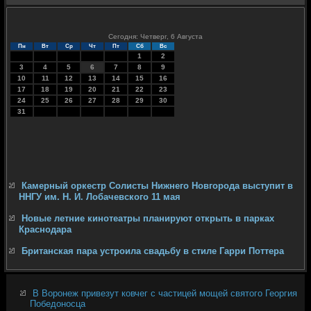
Сегодня: Четверг, 6 Августа
Пн
Вт
Ср
Чт
Пт
Сб
Вс
1
2
3
4
5
6
7
8
9
10
11
12
13
14
15
16
17
18
19
20
21
22
23
24
25
26
27
28
29
30
31
Камерный оркестр Солисты Нижнего Новгорода выступит в
ННГУ им. Н. И. Лобачевского 11 мая
Новые летние кинотеатры планируют открыть в парках
Краснодара
Британская пара устроила свадьбу в стиле Гарри Поттера
В Воронеж привезут ковчег с частицей мощей святого Георгия
Победоносца