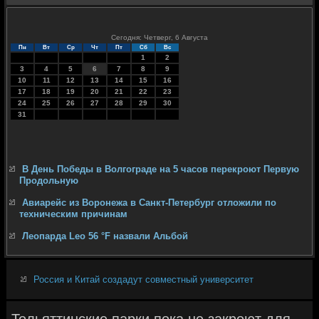
Сегодня: Четверг, 6 Августа
Пн
Вт
Ср
Чт
Пт
Сб
Вс
1
2
3
4
5
6
7
8
9
10
11
12
13
14
15
16
17
18
19
20
21
22
23
24
25
26
27
28
29
30
31
В День Победы в Волгограде на 5 часов перекроют Первую
Продольную
Авиарейс из Воронежа в Санкт-Петербург отложили по
техническим причинам
Леопарда Leo 56 °F назвали Альбой
Россия и Китай создадут совместный университет
Тольяттинские парки пока не закроют для