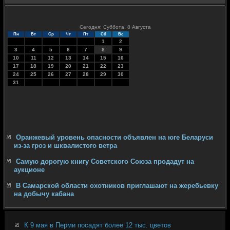
Сегодня: Суббота, 8 Августа
Пн
Вт
Ср
Чт
Пт
Сб
Вс
1
2
3
4
5
6
7
8
9
10
11
12
13
14
15
16
17
18
19
20
21
22
23
24
25
26
27
28
29
30
31
Оранжевый уровень опасности объявлен на юге Беларуси
из-за гроз и шквалистого ветра
Самую дорогую книгу Советского Союза продадут на
аукционе
В Самарской области охотников приглашают на жеребьевку
на добычу кабана
К 9 мая в Перми посадят более 12 тыс. цветов