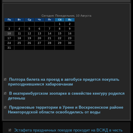
Сегодня: Понедельник, 10 Августа
Пн
Вт
Ср
Чт
Пт
Сб
Вс
1
2
3
4
5
6
7
8
9
10
11
12
13
14
15
16
17
18
19
20
21
22
23
24
25
26
27
28
29
30
31
Полтора билета на проезд в автобусе придется покупать
припозднившимся хабаровчанам
В екатеринбургском зоопарке в семействе кенгуру родился
детеныш
Придомовые территории в Урене и Воскресенском районе
Нижегородской области освободились от воды
Эстафета праздничных поездов проходит на ВСЖД в честь