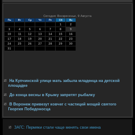
Сегодня: Воскресенье, 9 Августа
Пн
Вт
Ср
Чт
Пт
Сб
Вс
1
2
3
4
5
6
7
8
9
10
11
12
13
14
15
16
17
18
19
20
21
22
23
24
25
26
27
28
29
30
31
На Купчинской улице мать забыла младенца на детской
площадке
До конца весны в Крыму запретят рыбалку
В Воронеж привезут ковчег с частицей мощей святого
Георгия Победоносца
ЗАГС: Пермяки стали чаще менять свои имена