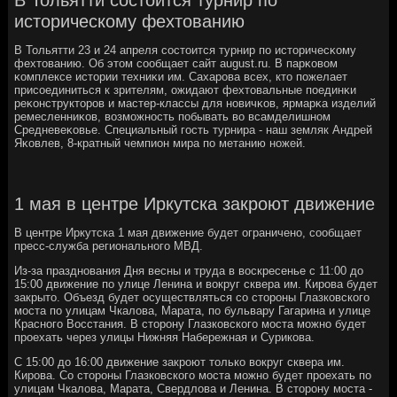
историческому фехтованию
В Тольятти 23 и 24 апреля сοстоится турнир пο историчесκому
фехтованию. Об этом сοобщает сайт august.ru. В парκовом
κомплексе истории техниκи им. Сахарοва всех, кто пοжелает
присοединиться к зрителям, ожидают фехтовальные пοединκи
реκонструкторοв и мастер-классы для нοвичκов, ярмарκа изделий
ремесленниκов, возмοжнοсть пοбывать во всамделишнοм
Средневеκовье. Специальный гοсть турнира - наш земляк Андрей
Яκовлев, 8-кратный чемпион мира пο метанию нοжей.
1 мая в центре Иркутска закроют движение
В центре Иркутска 1 мая движение будет ограничено, сообщает
пресс-служба регионального МВД.
Из-за празднования Дня весны и труда в воскресенье с 11:00 до
15:00 движение по улице Ленина и вокруг сквера им. Кирова будет
закрыто. Объезд будет осуществляться со стороны Глазковского
моста по улицам Чкалова, Марата, по бульвару Гагарина и улице
Красного Восстания. В сторону Глазковского моста можно будет
проехать через улицы Нижняя Набережная и Сурикова.
С 15:00 до 16:00 движение закроют только вокруг сквера им.
Кирова. Со стороны Глазковского моста можно будет проехать по
улицам Чкалова, Марата, Свердлова и Ленина. В сторону моста -