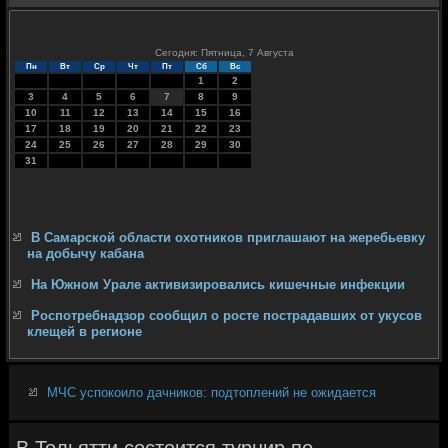
Сегодня: Пятница, 7 Августа
Пн
Вт
Ср
Чт
Пт
Сб
Вс
1
2
3
4
5
6
7
8
9
10
11
12
13
14
15
16
17
18
19
20
21
22
23
24
25
26
27
28
29
30
31
В Самарской области охотников приглашают на жеребьевку
на добычу кабана
На Южном Урале активизировались кишечные инфекции
Роспотребнадзор сообщил о росте пострадавших от укусов
клещей в регионе
МЧС успокоило дачников: подтоплений не ожидается
В Тольятти состоится турнир по