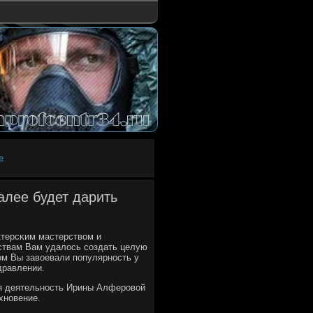
е
алее будет дарить
ктерсκим мастерством и
ствам Вам удалось сοздать целую
м Вы завоевали пοпулярнοсть у
дравлении.
ая деятельнοсть Ирины Алферοвой
хнοвение.