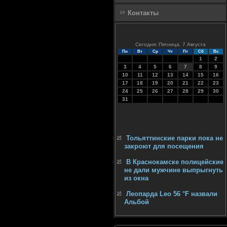
Контакты
Сегодня: Пятница, 7 Августа
Пн
Вт
Ср
Чт
Пт
Сб
Вс
1
2
3
4
5
6
7
8
9
10
11
12
13
14
15
16
17
18
19
20
21
22
23
24
25
26
27
28
29
30
31
Тольяттинские парки пока не
закроют для посещения
В Краснокамске полицейские
не дали мужчине выпрыгнуть
из окна
Леопарда Leo 56 °F назвали
Альбой